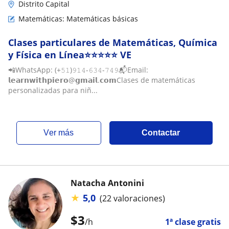
Distrito Capital
Matemáticas: Matemáticas básicas
Clases particulares de Matemáticas, Química
y Física en Línea⭐⭐⭐⭐⭐ VE
📲WhatsApp: (+𝟻𝟷)𝟿𝟷𝟺-𝟼𝟹𝟺-𝟽𝟺𝟿📬Email:
𝗹𝗲𝗮𝗿𝗻𝘄𝗶𝘁𝗵𝗽𝗶𝗲𝗿𝗼@𝗴𝗺𝗮𝗶𝗹.𝗰𝗼𝗺Clases de matemáticas
personalizadas para niñ...
ver más
Contactar
Natacha Antonini
★
5,0
(22 valoraciones)
$
3
/h
1ª clase gratis