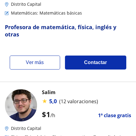
Distrito Capital
Matemáticas: Matemáticas básicas
Profesora de matemática, física, inglés y
otras
ver más
Contactar
Salim
★
5,0
(12 valoraciones)
$
1
/h
1ª clase gratis
Distrito Capital