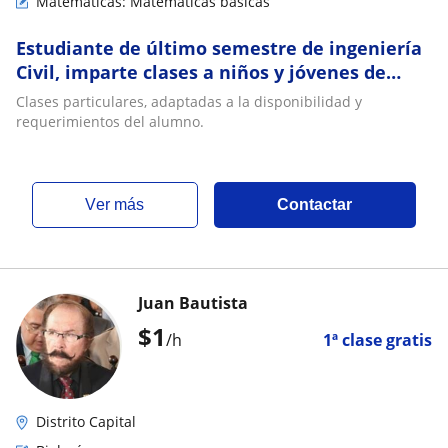
Matemáticas: Matemáticas básicas
Estudiante de último semestre de ingeniería
Civil, imparte clases a niños y jóvenes de
todas las edades
Clases particulares, adaptadas a la disponibilidad y
requerimientos del alumno.
ver más
Contactar
Juan Bautista
$
1
/h
1ª clase gratis
Distrito Capital