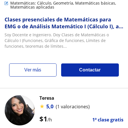
Matemáticas: Cálculo, Geometría, Matemáticas básicas,
Matemáticas aplicadas
Clases presenciales de Matemáticas para
EMG o de Análisis Matemático I (Cálculo I), a
domicilio, en Caracas
Soy Docente e Ingeniero. Doy Clases de Matemáticas o
Cálculo I (Funciones, Gráfica de funciones, Límites de
funciones, teoremas de límites...
ver más
Contactar
Teresa
★
5,0
(1 valoraciones)
$
1
/h
1ª clase gratis