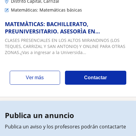
Distrito Capital, Carrizal
Matemáticas: Matemáticas básicas
MATEMÀTICAS: BACHILLERATO,
PREUNIVERSITARIO. ASESORÌA EN
RESOLUCIÒN DE EJERCICIOS, TRABAJOS,
CLASES PRESENCIALES EN LOS ALTOS MIRANDINOS (LOS
INVESTIGACIONES
TEQUES, CARRIZAL Y SAN ANTONIO) Y ONLINE PARA OTRAS
ZONAS.¿Vas a ingresar a la Universida...
ver más
Contactar
Publica un anuncio
Publica un aviso y los profesores podrán contactarte