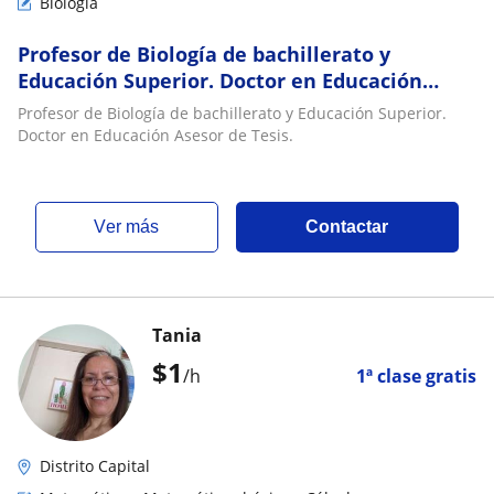
Biología
Profesor de Biología de bachillerato y
Educación Superior. Doctor en Educación
Asesor de Tesis
Profesor de Biología de bachillerato y Educación Superior.
Doctor en Educación Asesor de Tesis.
ver más
Contactar
Tania
$
1
/h
1ª clase gratis
Distrito Capital