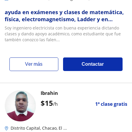
ayuda en exámenes y clases de matemática,
física, electromagnetismo, Ladder y en
cualquier otra materia, tu solo pregunta
Soy ingeniero electricista con buena experiencia dictando
clases y dando apoyo académico, como estudiante que fue
también conozco las falen...
ver más
Contactar
Ibrahin
$
15
/h
1ª clase gratis
Distrito Capital, Chacao, El ...