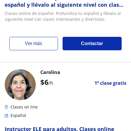
español y llévalo al siguiente nivel con clases
interesantes y divertidas
Clases online de español. Profundiza tu español y llévalo al
siguiente nivel con clases interesantes y divertidas.
ver más
Contactar
Carolina
$
6
/h
1ª clase gratis
Clases on line
Español
Instructor ELE para adultos. Clases online