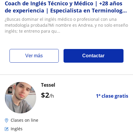
Coach de Inglés Técnico y Médico | +28 años
de experiencia | Especialista en Terminología
Clínica y Comunicación Efectiva
¿Buscas dominar el inglés médico o profesional con una
metodología probada?Mi nombre es Andrea, y no solo enseño
inglés; te entreno para qu...
ver más
Contactar
Tessel
$
2
/h
1ª clase gratis
Clases on line
Inglés