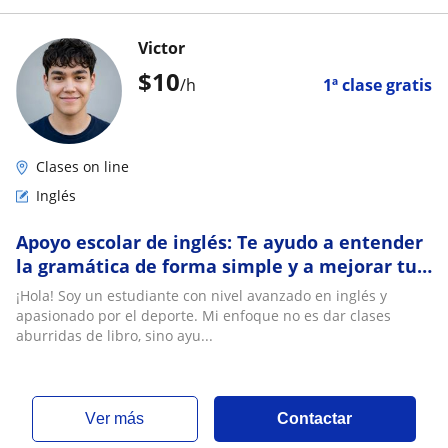
Victor
$
10
/h
1ª clase gratis
Clases on line
Inglés
Apoyo escolar de inglés: Te ayudo a entender
la gramática de forma simple y a mejorar tu
pronunciación rápidamente
¡Hola! Soy un estudiante con nivel avanzado en inglés y
apasionado por el deporte. Mi enfoque no es dar clases
aburridas de libro, sino ayu...
ver más
Contactar