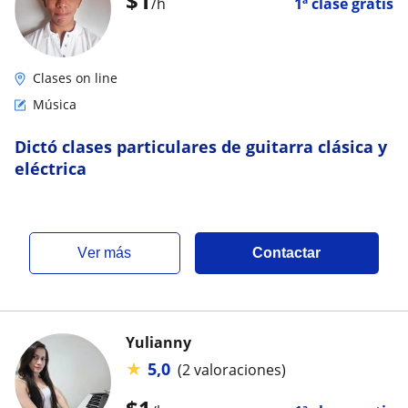
$
1
/h
1ª clase gratis
Clases on line
Música
Dictó clases particulares de guitarra clásica y
eléctrica
ver más
Contactar
Yulianny
★
5,0
(2 valoraciones)