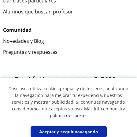
Dar clases particulares
Alumnos que buscan profesor
Comunidad
Novedades y Blog
Preguntas y respuestas
Fantástica
★★★★★
9,5/10
Tusclases utiliza cookies propias y de terceros, analizando
305883
opiniones de alumnos
la navegación para mejorar tu experiencia, nuestros
servicios y mostrar publicidad. Si continúas navegando,
consideramos que aceptas su uso. Más info en nuestra
© 2007 - 2026 Tusclases.com.ve
política de cookies
Mapa web:
Profesores particulares
Filtrar
Guardar búsqueda
Aceptar y seguir navegando