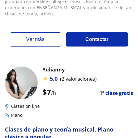
graduado en berklee college of music , Boston . Amplia
experiencia en ENSEÑANZA MUSICAL y profesional. se dictan
clases de teoría, armon...
ver más
Contactar
Yulianny
★
5,0
(2 valoraciones)
$
7
/h
1ª clase gratis
Clases on line
Piano
Clases de piano y teoría musical. Piano
clásico y popular