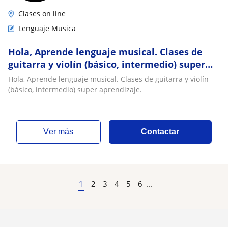
Clases on line
Lenguaje Musica
Hola, Aprende lenguaje musical. Clases de
guitarra y violín (básico, intermedio) super
aprendizaje
Hola, Aprende lenguaje musical. Clases de guitarra y violín
(básico, intermedio) super aprendizaje.
ver más
Contactar
1
2
3
4
5
6
...