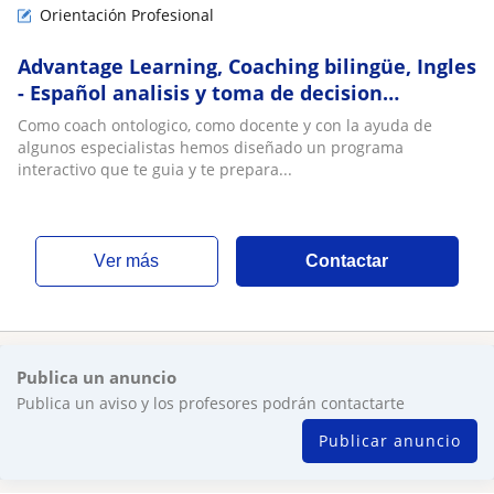
Orientación Profesional
Advantage Learning, Coaching bilingüe, Ingles
- Español analisis y toma de decision
vocacional en la era de la IA
Como coach ontologico, como docente y con la ayuda de
algunos especialistas hemos diseñado un programa
interactivo que te guia y te prepara...
ver más
Contactar
Publica un anuncio
Publica un aviso y los profesores podrán contactarte
Publicar anuncio