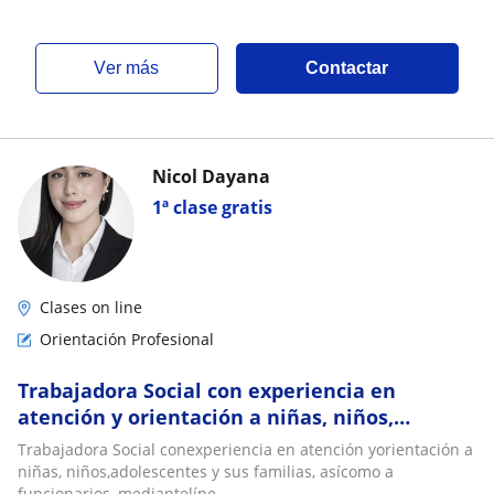
ver más
Contactar
Nicol Dayana
1ª clase gratis
Clases on line
Orientación Profesional
Trabajadora Social con experiencia en
atención y orientación a niñas, niños,
adolescentes y sus familias, así como a
Trabajadora Social conexperiencia en atención yorientación a
funcionarios
niñas, niños,adolescentes y sus familias, asícomo a
funcionarios, mediantelíne...