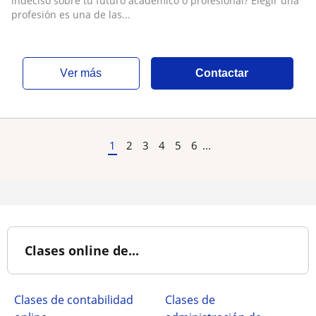
indeciso sobre tu futuro académico o profesional? Elegir una
profesión es una de las...
ver más
Contactar
1
2
3
4
5
6
...
Clases online de...
Clases de contabilidad
Clases de