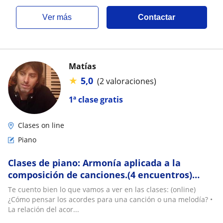
ver más
Contactar
Matías
★
5,0
(2 valoraciones)
1ª clase gratis
Clases on line
Piano
Clases de piano: Armonía aplicada a la
composición de canciones.(4 encuentros)
Profesor en Educación Musical egresado de la
Te cuento bien lo que vamos a ver en las clases: (online)
universidad nacional de Rosario (UNR)
¿Cómo pensar los acordes para una canción o una melodía? •
La relación del acor...