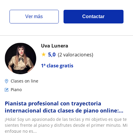
ver más
Contactar
Uva Lunera
★
5,0
(2 valoraciones)
1ª clase gratis
Clases on line
Piano
Pianista profesional con trayectoria
internacional dicta clases de piano online:
técnica, pasión y resultados desde la primera
¡Hola! Soy un apasionado de las teclas y mi objetivo es que te
ses
sientes frente al piano y disfrutes desde el primer minuto. Mi
enfoque no es...