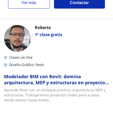
ver más
Contactar
Roberto
1ª clase gratis
Clases on line
Diseño Gráfico: Revit
Modelador BIM con Revit: domina
arquitectura, MEP y estructuras en proyectos
residenciales, comerciales e industriales
Aprende Revit con un enfoque práctico: arquitectura, MEP y
estructuras. Trabajaremos proyectos reales paso a paso,
desde planos hasta model...