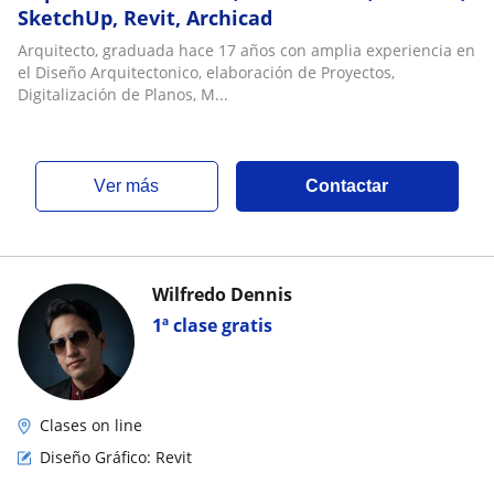
SketchUp, Revit, Archicad
Arquitecto, graduada hace 17 años con amplia experiencia en
el Diseño Arquitectonico, elaboración de Proyectos,
Digitalización de Planos, M...
ver más
Contactar
Wilfredo Dennis
1ª clase gratis
Clases on line
Diseño Gráfico: Revit