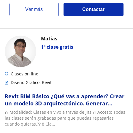
ver más
Contactar
Matias
1ª clase gratis
Clases on line
Diseño Gráfico: Revit
Revit BIM Básico ¿Qué vas a aprender? Crear
un modelo 3D arquitectónico. Generar
documentación y planos técnicos
?? Modalidad: Clases en vivo a través de Jitsi?? Acceso: Todas
las clases serán grabadas para que puedas repasarlas
cuando quieras.?? 8 Cla...