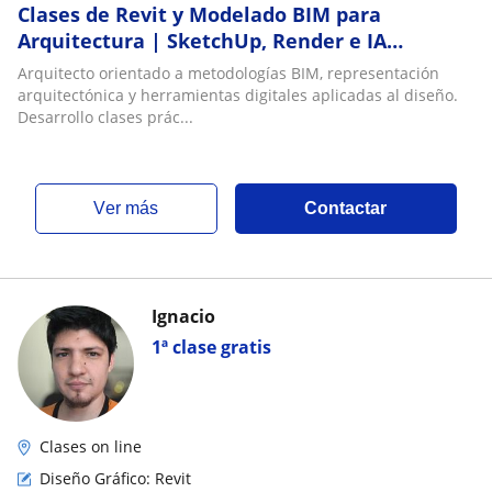
Clases de Revit y Modelado BIM para
Arquitectura | SketchUp, Render e IA
aplicada
Arquitecto orientado a metodologías BIM, representación
arquitectónica y herramientas digitales aplicadas al diseño.
Desarrollo clases prác...
ver más
Contactar
Ignacio
1ª clase gratis
Clases on line
Diseño Gráfico: Revit