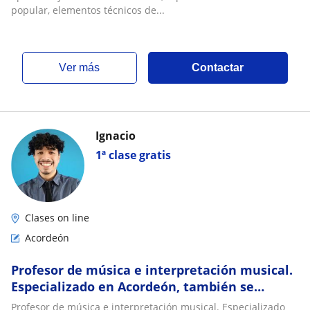
popular, elementos técnicos de...
ver más
Contactar
Ignacio
1ª clase gratis
Clases on line
Acordeón
Profesor de música e interpretación musical.
Especializado en Acordeón, también se
ofrecen cursos de: piano y lectura musical
Profesor de música e interpretación musical. Especializado