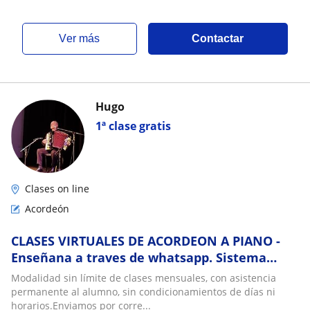
ver más
Contactar
Hugo
1ª clase gratis
Clases on line
Acordeón
CLASES VIRTUALES DE ACORDEON A PIANO -
Enseñana a traves de whatsapp. Sistema
dinámico, accesible y eficaz
Modalidad sin límite de clases mensuales, con asistencia
permanente al alumno, sin condicionamientos de días ni
horarios.Enviamos por corre...