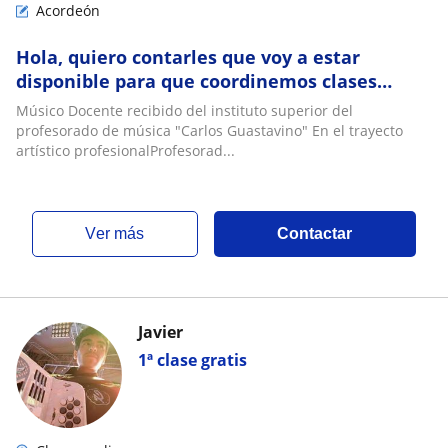
Acordeón
Hola, quiero contarles que voy a estar
disponible para que coordinemos clases
particulares de acordeón a piano y guitarra
Músico Docente recibido del instituto superior del
criolla
profesorado de música "Carlos Guastavino" En el trayecto
artístico profesionalProfesorad...
ver más
Contactar
Javier
1ª clase gratis