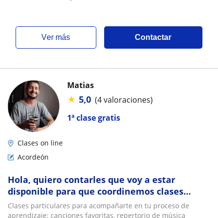
ver más
Contactar
Matias
★
5,0
(4 valoraciones)
1ª clase gratis
Clases on line
Acordeón
Hola, quiero contarles que voy a estar
disponible para que coordinemos clases
particulares de guitarra criolla y acordeón a
Clases particulares para acompañarte en tu proceso de
piano
aprendizaje: canciones favoritas, repertorio de música