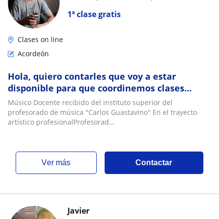
1ª clase gratis
Clases on line
Acordeón
Hola, quiero contarles que voy a estar
disponible para que coordinemos clases
particulares de acordeón a piano y guitarra
Músico Docente recibido del instituto superior del
criolla
profesorado de música "Carlos Guastavino" En el trayecto
artístico profesionalProfesorad...
ver más
Contactar
Javier