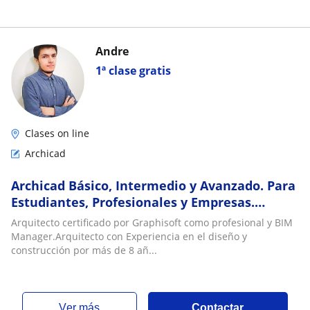
Andre
1ª clase gratis
Clases on line
Archicad
Archicad Básico, Intermedio y Avanzado. Para
Estudiantes, Profesionales y Empresas.
Proyectos Reales y Metodología Error-
Arquitecto certificado por Graphisoft como profesional y BIM
Aprende
Manager.Arquitecto con Experiencia en el diseño y
construcción por más de 8 añ...
ver más
Contactar