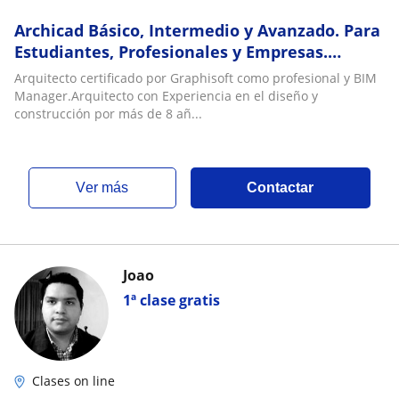
Archicad Básico, Intermedio y Avanzado. Para
Estudiantes, Profesionales y Empresas.
Proyectos Reales y Metodología Error-
Arquitecto certificado por Graphisoft como profesional y BIM
Aprende
Manager.Arquitecto con Experiencia en el diseño y
construcción por más de 8 añ...
ver más
Contactar
Joao
1ª clase gratis
Clases on line