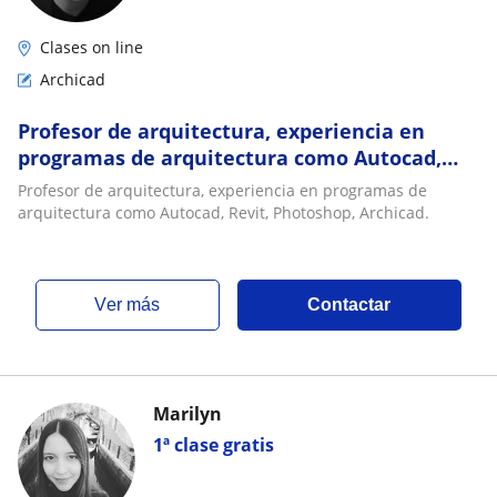
Clases on line
Archicad
Profesor de arquitectura, experiencia en
programas de arquitectura como Autocad,
Revit, Photoshop, Archicad
Profesor de arquitectura, experiencia en programas de
arquitectura como Autocad, Revit, Photoshop, Archicad.
ver más
Contactar
Marilyn
1ª clase gratis