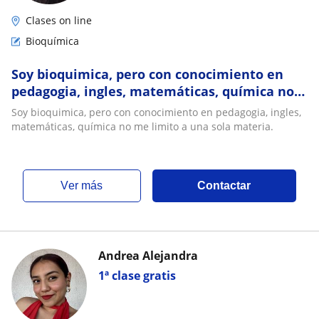
Clases on line
Bioquímica
Soy bioquimica, pero con conocimiento en
pedagogia, ingles, matemáticas, química no
me limito a una sola materia
Soy bioquimica, pero con conocimiento en pedagogia, ingles,
matemáticas, química no me limito a una sola materia.
ver más
Contactar
Andrea Alejandra
1ª clase gratis