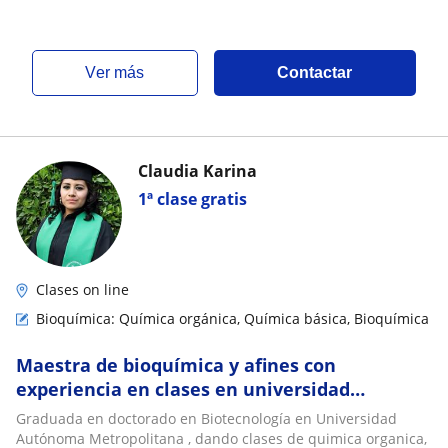
ver más
Contactar
Claudia Karina
1ª clase gratis
Clases on line
Bioquímica: Química orgánica, Química básica, Bioquímica
Maestra de bioquímica y afines con
experiencia en clases en universidad
autonoma metropolitana
Graduada en doctorado en Biotecnología en Universidad
Autónoma Metropolitana , dando clases de quimica organica,