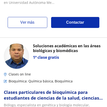
en Universidad Autónoma Me...
ver más
Contactar
Soluciones académicas en las áreas
biológicas y biomédicas
1ª clase gratis
Clases on line
Bioquímica: Química básica, Bioquímica
Clases particulares de bioquímica para
estudiantes de ciencias de la salud, ciencias
básicas y carreras afines
Biólogo, especialista en genética y biología molecular,