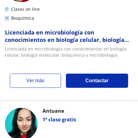
Clases on line
Bioquímica
Licenciada en microbiología con
conocimientos en biología celular, biología
molecular, bioquímica y microbiología
Licenciada en microbiología con conocimientos en biología
celular, biología molecular, bioquímica y microbiología.
ver más
Contactar
Antuane
1ª clase gratis