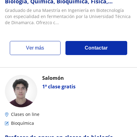
Biología, Química, Bioquímica, Física,
Matemáticas, y disciplinas relacionadas
Graduado de una Maestría en Ingeniería en Biotecnología
(ESP/ING)
con especialidad en fermentación por la Universidad Técnica
de Dinamarca. Ofrezco c...
ver más
Contactar
Salomón
1ª clase gratis
Clases on line
Bioquímica