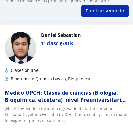
Publica un aviso y los profesores podrán contactarte
Publicar anuncio
Daniel Sebastian
1ª clase gratis
Clases on line
Bioquímica: Química básica, Bioquímica
Médico UPCH: Clases de ciencias (Biología,
Bioquímica, etcétera) nivel Preuniversitario
y Universitario
¡Hola! Soy Médico Cirujano egresado de la Universidad
Peruana Cayetano Heredia (UPCH). Conozco de primera mano
lo exigente que es el camino...