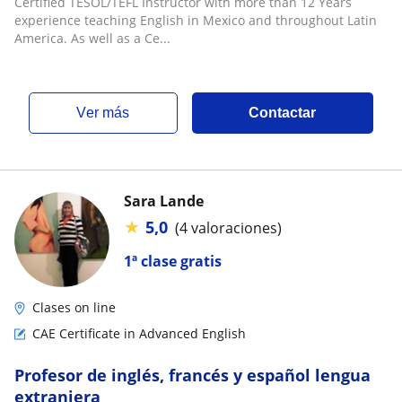
Certified TESOL/TEFL Instructor with more than 12 Years
experiences
experience teaching English in Mexico and throughout Latin
America. As well as a Ce...
ver más
Contactar
Sara Lande
★
5,0
(4 valoraciones)
1ª clase gratis
Clases on line
CAE Certificate in Advanced English
Profesor de inglés, francés y español lengua
extranjera