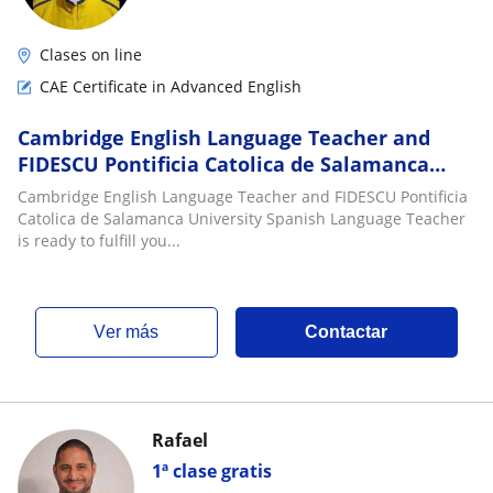
Clases on line
CAE Certificate in Advanced English
Cambridge English Language Teacher and
FIDESCU Pontificia Catolica de Salamanca
University Spanish Language Teacher is ready
Cambridge English Language Teacher and FIDESCU Pontificia
to fu
Catolica de Salamanca University Spanish Language Teacher
is ready to fulfill you...
ver más
Contactar
Rafael
1ª clase gratis