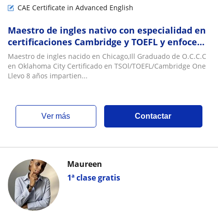
CAE Certificate in Advanced English
Maestro de ingles nativo con especialidad en
certificaciones Cambridge y TOEFL y enfoce
en English speaking ???
Maestro de ingles nacido en Chicago,Ill Graduado de O.C.C.C
en Oklahoma City Certificado en TSOl/TOEFL/Cambridge One
Llevo 8 años impartien...
ver más
Contactar
Maureen
1ª clase gratis