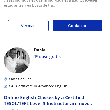
clases individuales o semi individuales a adultos jóvenes
estudiantes y en busca de tra...
ver más
Contactar
Daniel
1ª clase gratis
Clases on line
CAE Certificate in Advanced English
Online English Classes by a Certified
TESOL/TEFL Level 3 Instructor are now
available. With more than 12 years