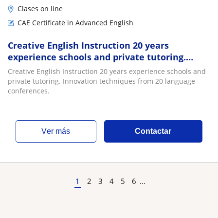
Clases on line
CAE Certificate in Advanced English
Creative English Instruction 20 years
experience schools and private tutoring.
Innovation techniques from 20 language
Creative English Instruction 20 years experience schools and
conferences
private tutoring. Innovation techniques from 20 language
conferences.
ver más
Contactar
1
2
3
4
5
6
...