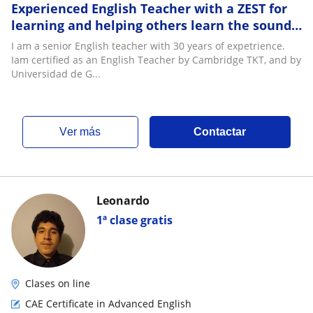
Experienced English Teacher with a ZEST for
learning and helping others learn the sounds
and forms of the English Language
I am a senior English teacher with 30 years of expetrience.
Iam certified as an English Teacher by Cambridge TKT, and by
Universidad de G...
ver más
Contactar
Leonardo
1ª clase gratis
Clases on line
CAE Certificate in Advanced English