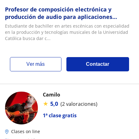
Profesor de composición electrónica y
producción de audio para aplicaciones
musicales y audiovisual
Estudiante de bachiller en artes escénicas con especialidad
en la producción y tecnologías musicales de la Universidad
Católica busca dar c...
ver más
Contactar
Camilo
★
5,0
(2 valoraciones)
1ª clase gratis
Clases on line