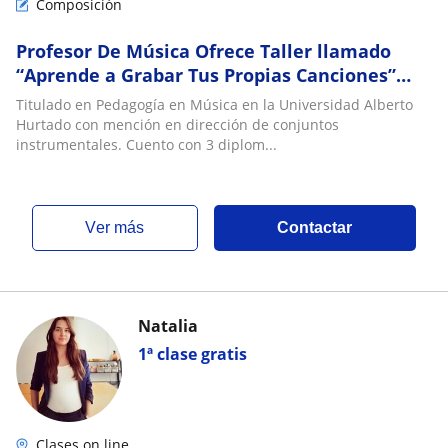
Composición
Profesor De Música Ofrece Taller llamado
“Aprende a Grabar Tus Propias Canciones”
Para Toda Las Edades
Titulado en Pedagogía en Música en la Universidad Alberto
Hurtado con mención en dirección de conjuntos
instrumentales. Cuento con 3 diplom...
ver más
Contactar
Natalia
1ª clase gratis
Clases on line