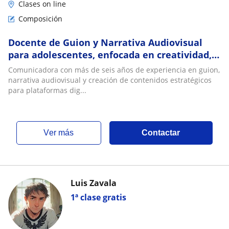
Clases on line
Composición
Docente de Guion y Narrativa Audiovisual
para adolescentes, enfocada en creatividad,
storytelling y contenidos digitales
Comunicadora con más de seis años de experiencia en guion,
narrativa audiovisual y creación de contenidos estratégicos
para plataformas dig...
ver más
Contactar
Luis Zavala
1ª clase gratis