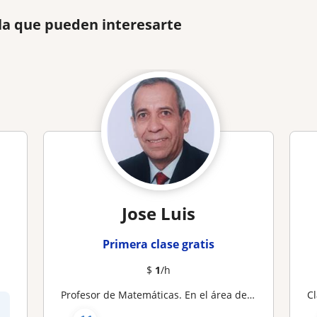
la que pueden interesarte
Jose Luis
Primera clase gratis
$
1
/h
Profesor de Matemáticas. En el área de razonamiento matemático , secundaria , universidad ; la instrucción está dirigida a que usted aprenda a estudiar solo , capaz de desarrollar hábitos tendentes a dirigir sus estudios en forma independiente , el aprend