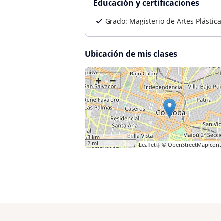
Educación y certificaciones
Grado: Magisterio de Artes Plástic
Ubicación de mis clases
+
−
3 km
2 mi
Leaflet
| ©
OpenStreetMap
cont