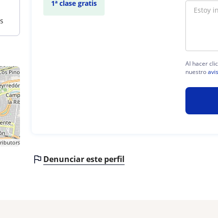
1ª clase gratis
as
Al hacer cli
nuestro
avi
ributors
Denunciar este perfil