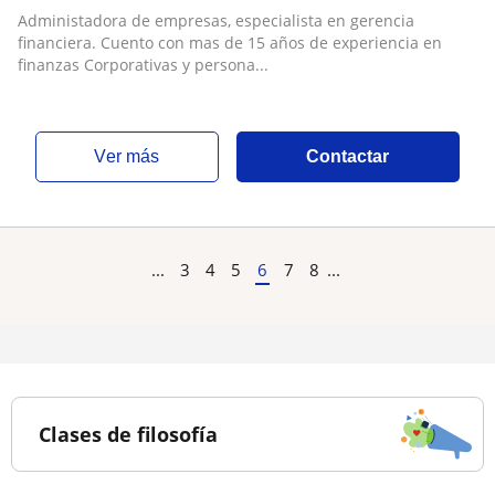
personales
Administadora de empresas, especialista en gerencia
financiera. Cuento con mas de 15 años de experiencia en
finanzas Corporativas y persona...
ver más
Contactar
...
3
4
5
6
7
8
...
Clases de filosofía