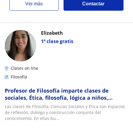
ver más
Contactar
Elizabeth
1ª clase gratis
Clases on line
Filosofía
Profesor de Filosofía imparte clases de
sociales, Ética, filosofía, lógica a niños,
jóvenes de todas las edades
Las clases de Filosofía, Ciencias Sociales y Ética son espacios
de reflexión, diálogo y construcción conjunta del
conocimiento. En ellas bu...