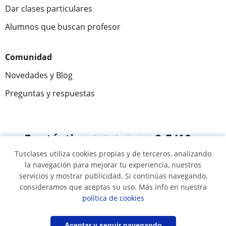
Dar clases particulares
Alumnos que buscan profesor
Comunidad
Novedades y Blog
Preguntas y respuestas
Fantástica
★★★★★
9,5/10
Tusclases utiliza cookies propias y de terceros, analizando
305915
opiniones de alumnos
la navegación para mejorar tu experiencia, nuestros
servicios y mostrar publicidad. Si continúas navegando,
consideramos que aceptas su uso. Más info en nuestra
© 2007 - 2026 Tusclases.com.ve
política de cookies
Mapa web:
Profesores particulares
Guardar búsqueda
Aceptar y seguir navegando