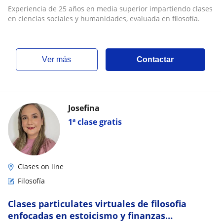
humanidades, evaluada en filosofía
Experiencia de 25 años en media superior impartiendo clases
en ciencias sociales y humanidades, evaluada en filosofía.
ver más
Contactar
Josefina
1ª clase gratis
Clases on line
Filosofía
Clases particulates virtuales de filosofia
enfocadas en estoicismo y finanzas