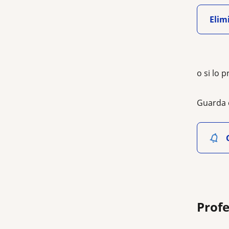
Elimi
o si lo p
Guarda 
Profe