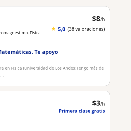
$
8
/h
★
5,0
(38 valoraciones)
tromagnestimo, Física
 Matemáticas. Te apoyo
ra en Física (Universidad de Los Andes)Tengo más de
..
$
3
/h
Primera clase gratis