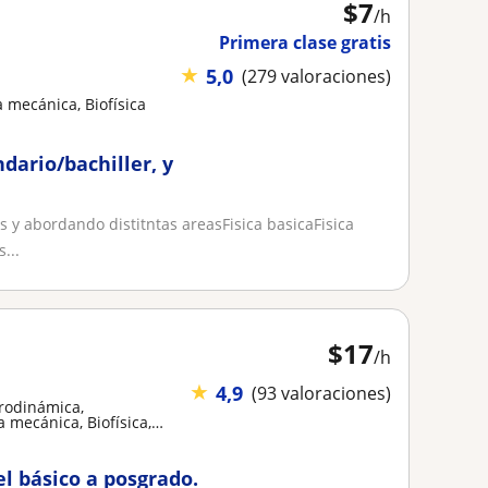
$
7
/h
Primera clase gratis
★
5,0
(279 valoraciones)
a mecánica, Biofísica
ndario/bachiller, y
es y abordando distitntas areasFisica basicaFisica
...
$
17
/h
★
4,9
(93 valoraciones)
trodinámica,
a mecánica, Biofísica,
el básico a posgrado.