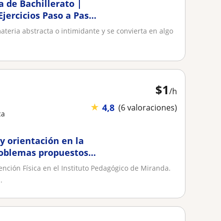
a de Bachillerato |
jercicios Paso a Paso
materia abstracta o intimidante y se convierta en algo
$
1
/h
★
4,8
(6 valoraciones)
ca
 y orientación en la
roblemas propuestos
nción Física en el Instituto Pedagógico de Miranda.
.