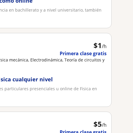
o como online
ia en bachillerato y a nivel universitario, también
$
1
/h
Primera clase gratis
ísica mecánica, Electrodinámica, Teoría de circuitos y
isica cualquier nivel
es particulares presenciales u online de Fisica en
$
5
/h
Primera clase gratis