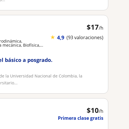
$
17
/h
★
4,9
(93 valoraciones)
trodinámica,
a mecánica, Biofísica,
el básico a posgrado.
 de la Universidad Nacional de Colombia, la
sitario...
$
10
/h
Primera clase gratis