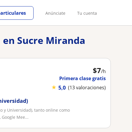
particulares
Anúnciate
Tu cuenta
ca en Sucre Miranda
$
7
/h
Primera clase gratis
★
5,0
(13 valoraciones)
niversidad)
to y Universidad), tanto online como
, Google Mee...