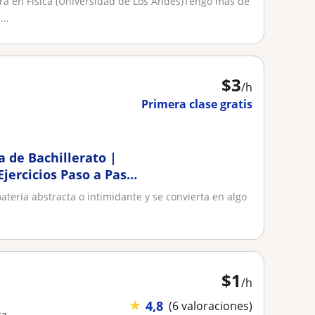
ra en Física (Universidad de Los Andes)Tengo más de
..
$
3
/h
Primera clase gratis
a de Bachillerato |
jercicios Paso a Paso
materia abstracta o intimidante y se convierta en algo
$
1
/h
★
4,8
(6 valoraciones)
ca