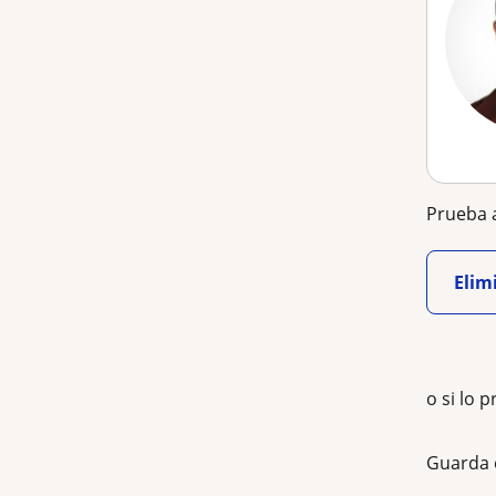
Prueba a
Elimi
o si lo p
Guarda 