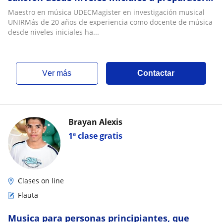
para examen de ingreso a universidades
Maestro en música UDECMagister en investigación musical
UNIRMás de 20 años de experiencia como docente de música
desde niveles iniciales ha...
ver más
Contactar
Brayan Alexis
1ª clase gratis
Clases on line
Flauta
Musica para personas principiantes, que