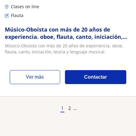
Clases on line
Flauta
Músico-Oboísta con más de 20 años de
experiencia. oboe, flauta, canto, iniciación,
teoría y lenguaje musical
Músico-Oboísta con más de 20 años de experiencia. oboe,
flauta, canto, iniciación, teoría y lenguaje musical.
ver más
Contactar
1
2
...