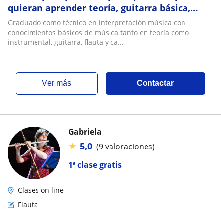
quieran aprender teoría, guitarra básica,
flauta y canto
Graduado como técnico en interpretación música con
conocimientos básicos de música tanto en teoría como
instrumental, guitarra, flauta y ca...
ver más
Contactar
Gabriela
★
5,0
(9 valoraciones)
1ª clase gratis
Clases on line
Flauta