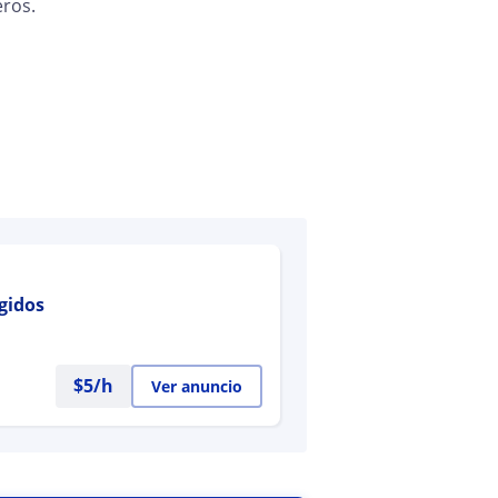
eros.
igidos
$
5
/h
Ver anuncio