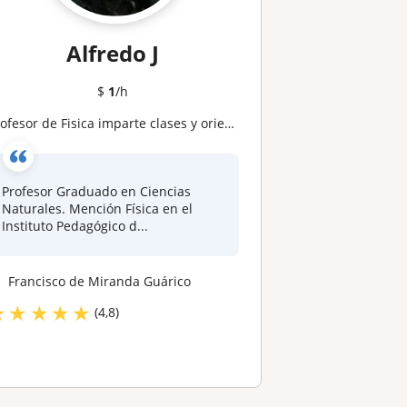
Alfredo J
$
1
/h
ofesor de Fisica imparte clases y orientación en la interpretación y resolución de problemas propuestos de Física
Profesor Graduado en Ciencias
Naturales. Mención Física en el
Instituto Pedagógico d...
Francisco de Miranda Guárico
★
★
★
★
★
(4,8)