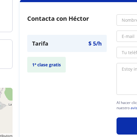
Contacta con Héctor
Tarifa
$
5
/h
1ª clase gratis
Al hacer cli
nuestro
avi
ributors