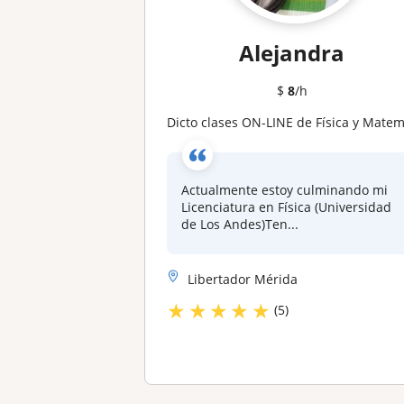
Alejandra
$
8
/h
Dicto clases ON-LINE de Física y Matemáticas. Te apoyo con la resolución de ejercicio
Actualmente estoy culminando mi
Licenciatura en Física (Universidad
de Los Andes)Ten...
Libertador Mérida
★
★
★
★
★
(5)