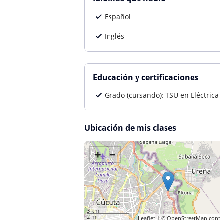
Español
Inglés
Educación y certificaciones
Grado (cursando): TSU en Eléctrica
Ubicación de mis clases
+
−
3 km
2 mi
Leaflet
| ©
OpenStreetMap
cont