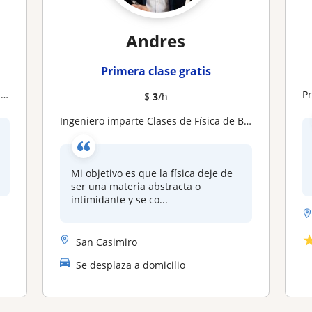
Andres
Primera clase gratis
s
Pr
$
3
/h
Ingeniero imparte Clases de Física de Bachillerato | Método Práctico y Resolución de Ejercicios Paso a Paso (Online)
Mi objetivo es que la física deje de
ser una materia abstracta o
intimidante y se co...
San Casimiro
Se desplaza a domicilio