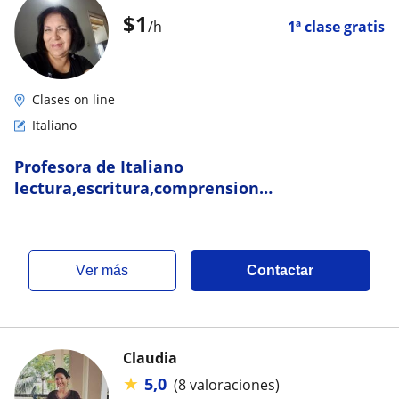
$
1
/h
1ª clase gratis
Clases on line
Italiano
Profesora de Italiano
lectura,escritura,comprension
lectora,dictados,gramatica,escribir
textos,traducir
ver más
Contactar
Claudia
★
5,0
(8 valoraciones)