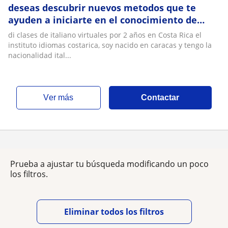
deseas descubrir nuevos metodos que te
ayuden a iniciarte en el conocimiento de
nuevos idiomas yo te ofrezco la oportunidad
di clases de italiano virtuales por 2 años en Costa Rica el
instituto idiomas costarica, soy nacido en caracas y tengo la
nacionalidad ital...
ver más
Contactar
Prueba a ajustar tu búsqueda modificando un poco
los filtros.
Eliminar todos los filtros