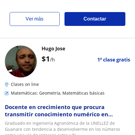
ver más
Contactar
Hugo Jose
$
1
/h
1ª clase gratis
Clases on line
Matemáticas: Geometría, Matemáticas básicas
Docente en crecimiento que procura
transmitir conocimiento numérico en
aritmética, algebra, geometría y otros tópicos
Graduado en ingeniería Agronómica de la UNELLEZ de
matemáticos
Guanare con tendencia a desenvolverme en los números