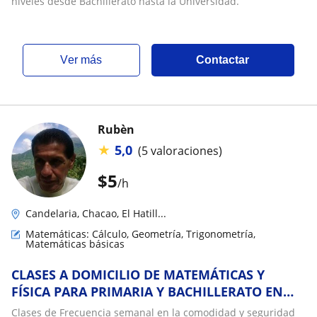
niveles desde Bachillerato hasta la Universidad.
ver más
Contactar
Rubèn
★
5,0
(5 valoraciones)
$
5
/h
Candelaria, Chacao, El Hatill...
Matemáticas: Cálculo, Geometría, Trigonometría,
Matemáticas básicas
CLASES A DOMICILIO DE MATEMÁTICAS Y
FÍSICA PARA PRIMARIA Y BACHILLERATO EN
CARACAS
Clases de Frecuencia semanal en la comodidad y seguridad