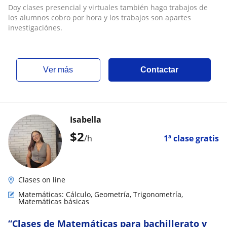
y los trabajos son apartes investigaciónes
Doy clases presencial y virtuales también hago trabajos de
los alumnos cobro por hora y los trabajos son apartes
investigaciónes.
ver más
Contactar
Isabella
$
2
/h
1ª clase gratis
Clases on line
Matemáticas: Cálculo, Geometría, Trigonometría,
Matemáticas básicas
“Clases de Matemáticas para bachillerato y