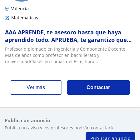
Valencia
Matemáticas
AAA APRENDE, te asesoro hasta que haya
aprendido todo. APRUEBA, te garantizo que
aprobarás tu exàmen. AVANZA, al próximo
Profesor diplomado en Ingenieria y Componente Docente
año
Mas de años como profesor en bachillerato y
universidadClases en Lomas del Este, hora...
ver más
Contactar
Publica un anuncio
Publica un aviso y los profesores podrán contactarte
Publicar anuncio