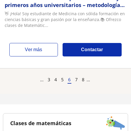
primeros años universitarios – metodología
práctica y adaptada a ti”
👋 ¡Hola! Soy estudiante de Medicina con sólida formación en
ciencias básicas y gran pasión por la enseñanza.📚 Ofrezco
clases de Matemátic...
ver más
Contactar
...
3
4
5
6
7
8
...
Clases de matemáticas