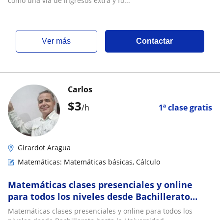
como una vía de ingresos extra y fo...
ver más
Contactar
Carlos
$
3
/h
1ª clase gratis
Girardot Aragua
Matemáticas: Matemáticas básicas, Cálculo
Matemáticas clases presenciales y online
para todos los niveles desde Bachillerato
hasta la Universidad
Matemáticas clases presenciales y online para todos los