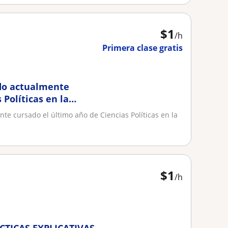
$
1
/h
Primera clase gratis
do actualmente
 Políticas en la
 lo cual me ayuda para
e cursado el último año de Ciencias Políticas en la
 la Ciencias sociales
$
1
/h