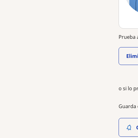
Prueba a
Elimi
o si lo p
Guarda 