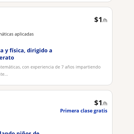
$
1
/h
áticas aplicadas
y física, dirigido a
lerato
temáticas, con experiencia de 7 años impartiendo
te...
$
1
/h
Primera clase gratis
lando niños de