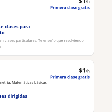
$
1
/h
Primera clase gratis
e clases para
to
en clases particulares. Te enseño que resolviendo
...
$
1
/h
Primera clase gratis
metría, Matemáticas básicas
es dirigidas