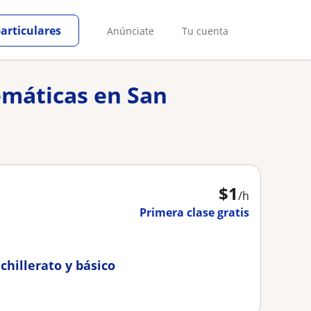
particulares
Anúnciate
Tu cuenta
emáticas en San
$
1
/h
Primera clase gratis
hillerato y básico