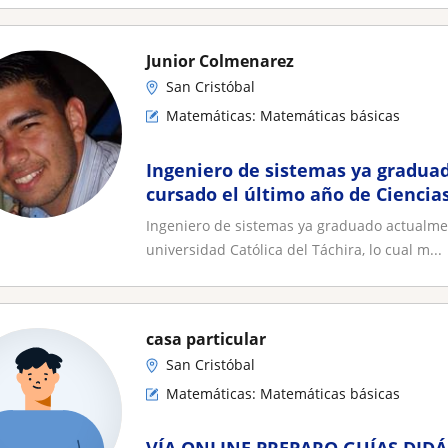
Junior Colmenarez
San Cristóbal
Matemáticas: Matemáticas básicas
Ingeniero de sistemas ya gradua
cursado el último año de Ciencias
universidad Católica del Táchira,
Ingeniero de sistemas ya graduado actualment
impartir materias en las áreas de
universidad Católica del Táchira, lo cual m...
como historia
casa particular
San Cristóbal
Matemáticas: Matemáticas básicas