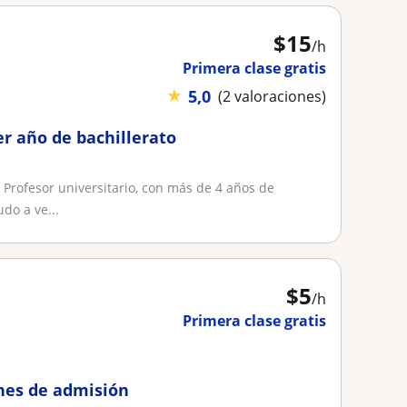
$
15
/h
Primera clase gratis
★
5,0
(2 valoraciones)
r año de bachillerato
rofesor universitario, con más de 4 años de
do a ve...
$
5
/h
Primera clase gratis
nes de admisión