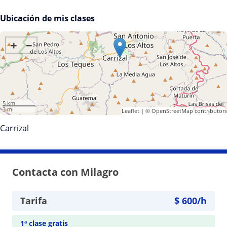
Ubicación de mis clases
+
−
5 km
3 mi
Leaflet
| ©
OpenStreetMap
contributors
Carrizal
Contacta con Milagro
Tarifa
$
600
/h
1ª clase gratis