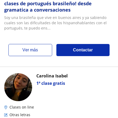
clases de portugués brasileño! desde
gramatica a conversaciones
Soy una brasileña que vive en buenos aires y ya sabiendo
cuales son las dificultades de los hispanohablantes con el
portugués, te puedo ens...
ver más
Contactar
Carolina Isabel
1ª clase gratis
Clases on line
Otras letras