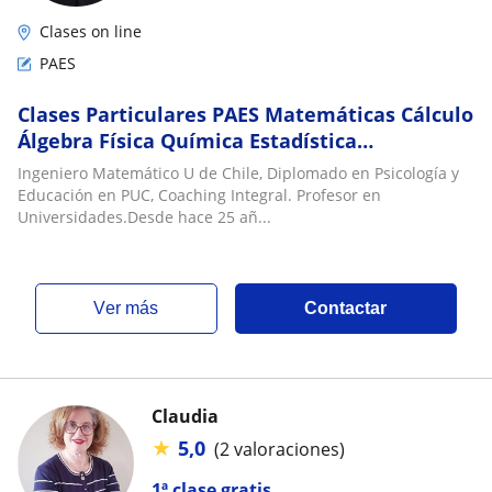
Clases on line
PAES
Clases Particulares PAES Matemáticas Cálculo
Álgebra Física Química Estadística
Bachillerato Internacional Exámenes Libres
Ingeniero Matemático U de Chile, Diplomado en Psicología y
Educación en PUC, Coaching Integral. Profesor en
Universidades.Desde hace 25 añ...
ver más
Contactar
Claudia
★
5,0
(2 valoraciones)
1ª clase gratis