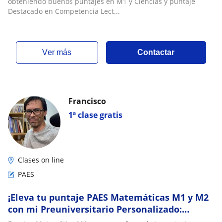
obteniendo buenos puntajes en M1 y Ciencias y puntaje
Destacado en Competencia Lect...
ver más
Contactar
Francisco
1ª clase gratis
Clases on line
PAES
¡Eleva tu puntaje PAES Matemáticas M1 y M2
con mi Preuniversitario Personalizado:
reserva tu cupo hoy!