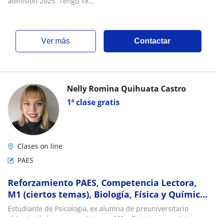
admisión 2025. Tengo 18...
ver más
Contactar
Nelly Romina Quihuata Castro
1ª clase gratis
Clases on line
PAES
Reforzamiento PAES, Competencia Lectora,
M1 (ciertos temas), Biología, Física y Química
(ciertos temas). Online y presencial
Estudiante de Psicología, ex alumna de preuniversitario