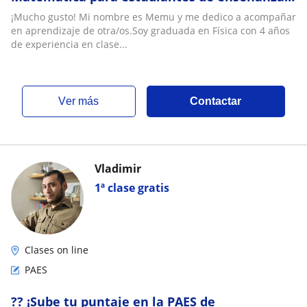
media (Online)
¡Mucho gusto! Mi nombre es Memu y me dedico a acompañar
en aprendizaje de otra/os.Soy graduada en Física con 4 años
de experiencia en clase...
ver más
Contactar
Vladimir
1ª clase gratis
Clases on line
PAES
?? ¡Sube tu puntaje en la PAES de