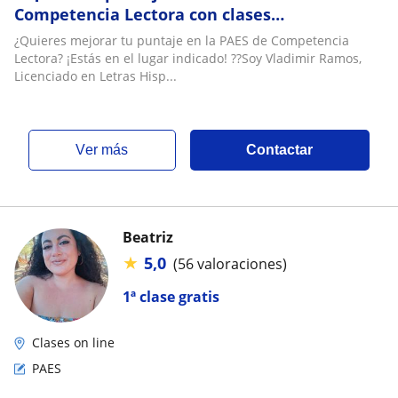
Competencia Lectora con clases
personalizadas y efectivas! ??
¿Quieres mejorar tu puntaje en la PAES de Competencia
Lectora? ¡Estás en el lugar indicado! ??Soy Vladimir Ramos,
Licenciado en Letras Hisp...
ver más
Contactar
Beatriz
★
5,0
(56 valoraciones)
1ª clase gratis
Clases on line
PAES