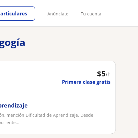
particulares
Anúnciate
Tu cuenta
agogía
$
5
/h
Primera clase gratis
Aprendizaje
ión, mención Dificultad de Aprendizaje. Desde
or ente...