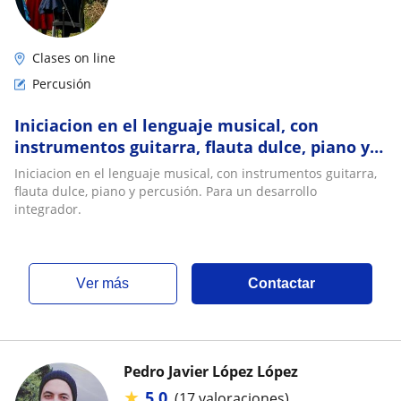
Clases on line
Percusión
Iniciacion en el lenguaje musical, con
instrumentos guitarra, flauta dulce, piano y
percusión. Para un desarrollo integrador
Iniciacion en el lenguaje musical, con instrumentos guitarra,
flauta dulce, piano y percusión. Para un desarrollo
integrador.
ver más
Contactar
Pedro Javier López López
★
5,0
(17 valoraciones)