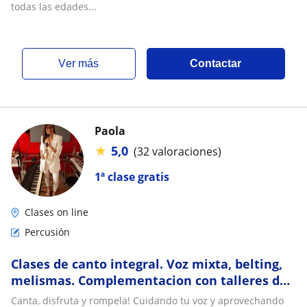
todas las edades...
ver más
Contactar
Paola
★
5,0
(32 valoraciones)
1ª clase gratis
Clases on line
Percusión
Clases de canto integral. Voz mixta, belting,
melismas. Complementacion con talleres de
armonia, performance, musicalidad, piano,
Canta, disfruta y rompela! Cuidando tu voz y aprovechando