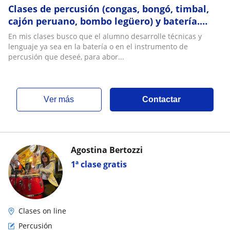
Clases de percusión (congas, bongó, timbal,
cajón peruano, bombo legüero) y batería.
Online y presencial
En mis clases busco que el alumno desarrolle técnicas y
lenguaje ya sea en la batería o en el instrumento de
percusión que deseé, para abor...
ver más
Contactar
Agostina Bertozzi
1ª clase gratis
Clases on line
Percusión