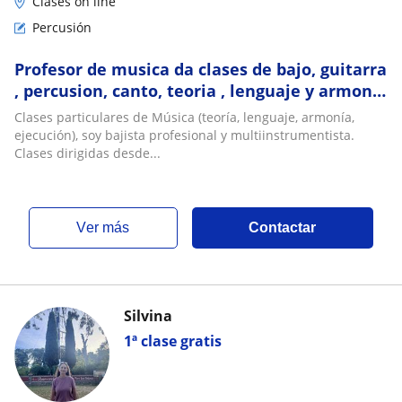
Clases on line
Percusión
Profesor de musica da clases de bajo, guitarra
, percusion, canto, teoria , lenguaje y armonia
a todos los niveles
Clases particulares de Música (teoría, lenguaje, armonía,
ejecución), soy bajista profesional y multiinstrumentista.
Clases dirigidas desde...
ver más
Contactar
Silvina
1ª clase gratis