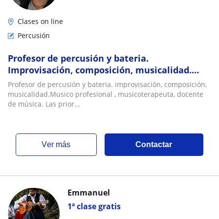
Clases on line
Percusión
Profesor de percusión y bateria.
Improvisación, composición, musicalidad.
Musico profesional , musicoterapeuta,
Profesor de percusión y bateria. Improvisación, composición,
docente de música. Las prioridad en las
musicalidad.Musico profesional , musicoterapeuta, docente
clases es el proceso del estudiante y su
de música. Las prior...
singularidad musical. Nada de autotune ni
recetas mágicas.
ver más
Contactar
Emmanuel
1ª clase gratis