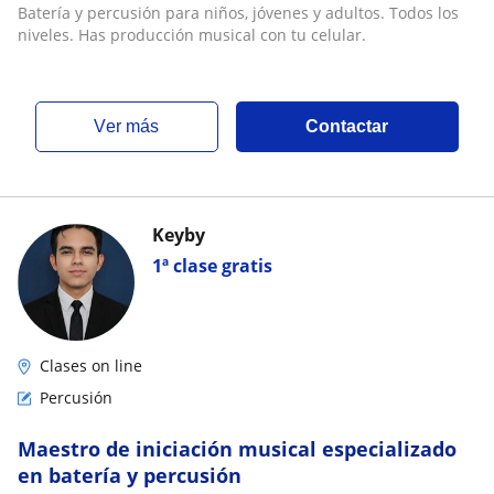
musical con tu celular
Batería y percusión para niños, jóvenes y adultos. Todos los
niveles. Has producción musical con tu celular.
ver más
Contactar
Keyby
1ª clase gratis
Clases on line
Percusión
Maestro de iniciación musical especializado
en batería y percusión