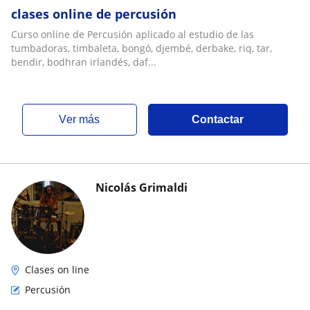
clases online de percusión
Curso online de Percusión aplicado al estudio de las
tumbadoras, timbaleta, bongó, djembé, derbake, riq, tar,
bendir, bodhran irlandés, daf...
ver más
Contactar
Nicolás Grimaldi
Clases on line
Percusión