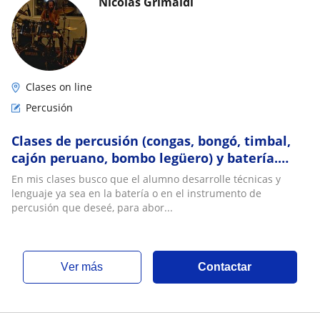
Nicolás Grimaldi
Clases on line
Percusión
Clases de percusión (congas, bongó, timbal,
cajón peruano, bombo legüero) y batería.
Online y presencial
En mis clases busco que el alumno desarrolle técnicas y
lenguaje ya sea en la batería o en el instrumento de
percusión que deseé, para abor...
ver más
Contactar