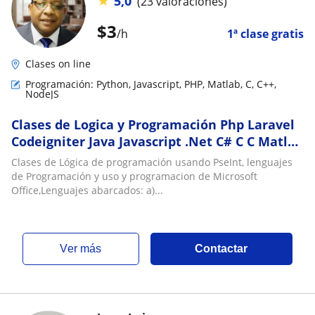
★
5,0
(23 valoraciones)
$
3
/h
1ª clase gratis
Clases on line
Programación: Python, Javascript, PHP, Matlab, C, C++,
NodeJS
Clases de Logica y Programación Php Laravel
Codeigniter Java Javascript .Net C# C C Matlab
Python PseInt
Clases de Lógica de programación usando PseInt, lenguajes
de Programación y uso y programacion de Microsoft
Office,Lenguajes abarcados: a)...
ver más
Contactar