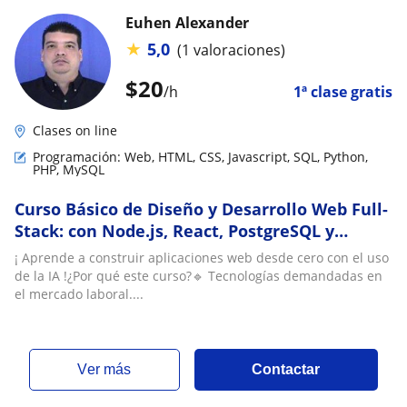
Euhen Alexander
★
5,0
(1 valoraciones)
$
20
/h
1ª clase gratis
Clases on line
Programación: Web, HTML, CSS, Javascript, SQL, Python,
PHP, MySQL
Curso Básico de Diseño y Desarrollo Web Full-
Stack: con Node.js, React, PostgreSQL y
Modelos Agénticos de Inteligencia Artificial
¡ Aprende a construir aplicaciones web desde cero con el uso
de la IA !¿Por qué este curso?🔹 Tecnologías demandadas en
el mercado laboral....
ver más
Contactar