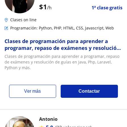
$
1
/h
1ª clase gratis
Clases on line
Programación: Python, PHP, HTML, CSS, Javascript, Web
Clases de programación para aprender a
programar, repaso de exámenes y resolución
de guías en Java, Php, Laravel, Python y más
Clases de programación para aprender a programar, repaso
de exámenes y resolución de guías en Java, Php, Laravel,
Python y más.
ver más
Contactar
Antonio