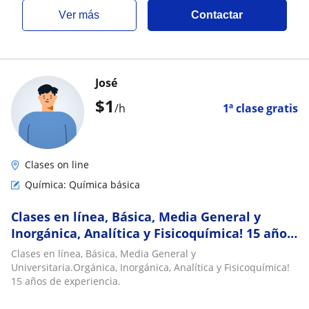
ver más
Contactar
José
$
1
/h
1ª clase gratis
Clases on line
Química: Química básica
Clases en línea, Básica, Media General y
Inorgánica, Analítica y Fisicoquímica! 15 años
de experiencia
Clases en línea, Básica, Media General y
Universitaria.Orgánica, Inorgánica, Analítica y Fisicoquímica!
15 años de experiencia.