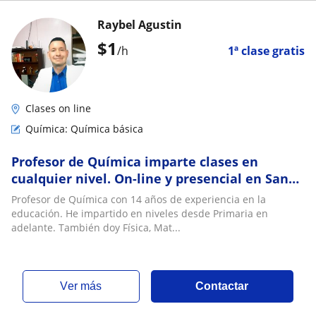
Raybel Agustin
$
1
/h
1ª clase gratis
Clases on line
Química: Química básica
Profesor de Química imparte clases en
cualquier nivel. On-line y presencial en San
Cristóbal, Táriba y Palmira Estado Táchira
Profesor de Química con 14 años de experiencia en la
educación. He impartido en niveles desde Primaria en
adelante. También doy Física, Mat...
ver más
Contactar