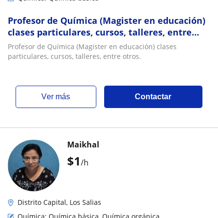
Profesor de Química (Magister en educación)
clases particulares, cursos, talleres, entre
otros
Profesor de Química (Magister en educación) clases
particulares, cursos, talleres, entre otros.
ver más
Contactar
Maikhal
$
1
/h
Distrito Capital, Los Salias
Química: Química básica, Química orgánica