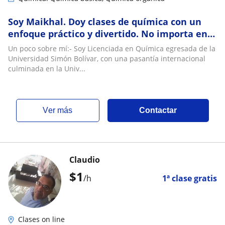
Soy Maikhal. Doy clases de química con un
enfoque práctico y divertido. No importa en
qué nivel estés, ¡te puedo ayudar con gusto!
Un poco sobre mí:- Soy Licenciada en Química egresada de la
Universidad Simón Bolívar, con una pasantía internacional
culminada en la Univ...
ver más
Contactar
Claudio
$
1
/h
1ª clase gratis
Clases on line