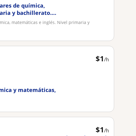
lares de química,
ria y bachillerato.
mica, matemáticas e inglés. Nivel primaria y
$
1
/h
ímica y matemáticas,
$
1
/h