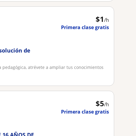
$
1
/h
Primera clase gratis
solución de
 pedagógica, atrévete a ampliar tus conocimientos
$
5
/h
Primera clase gratis
 16 AÑOS DE