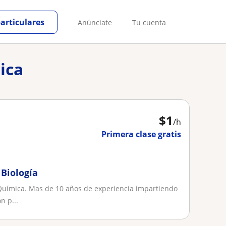
particulares
Anúnciate
Tu cuenta
ica
$
1
/h
Primera clase gratis
 Biología
uímica. Mas de 10 años de experiencia impartiendo
n p...