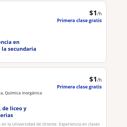
$
1
/h
Primera clase gratis
encia en
 la secundaria
$
1
/h
Primera clase gratis
a, Química inorgánica
 de liceo y
terias
 en la Universidad de Oriente. Experiencia en clases