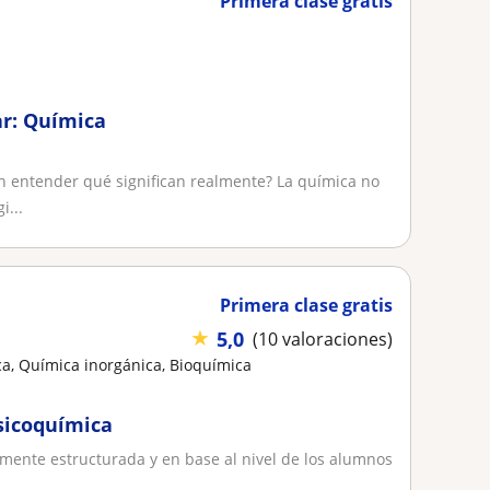
Primera clase gratis
r: Química
n entender qué significan realmente? La química no
i...
Primera clase gratis
★
5,0
(10 valoraciones)
a, Química inorgánica, Bioquímica
isicoquímica
amente estructurada y en base al nivel de los alumnos