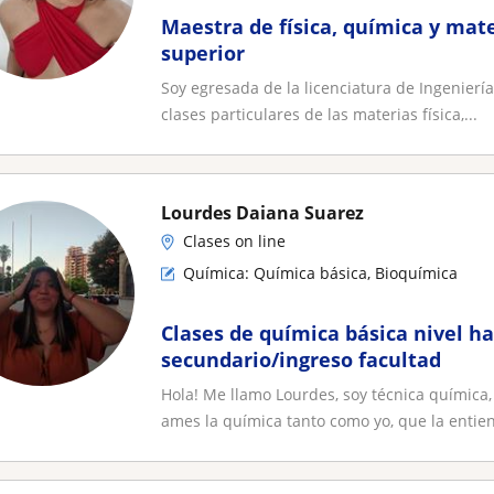
Maestra de física, química y mat
superior
Soy egresada de la licenciatura de Ingenierí
clases particulares de las materias física,...
Lourdes Daiana Suarez
Clases on line
Química: Química básica, Bioquímica
Clases de química básica nivel h
secundario/ingreso facultad
Hola! Me llamo Lourdes, soy técnica química
ames la química tanto como yo, que la entien