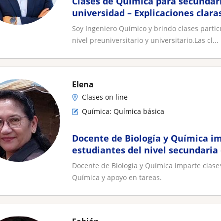
Clases de Química para secundari
universidad – Explicaciones clara
Soy Ingeniero Químico y brindo clases parti
nivel preuniversitario y universitario.Las cl...
Elena
Clases on line
Química: Química básica
Docente de Biología y Química im
estudiantes del nivel secundaria
y apoyo en tareas
Docente de Biología y Química imparte clases
Química y apoyo en tareas.