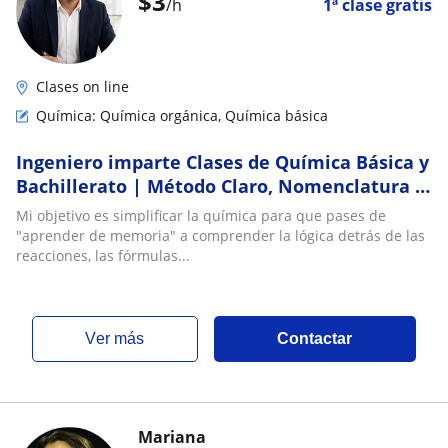
$
3
/h
1ª clase gratis
Clases on line
Química: Química orgánica, Química básica
Ingeniero imparte Clases de Química Básica y
Bachillerato | Método Claro, Nomenclatura y
Ejercicios Paso a Paso (Online)
Mi objetivo es simplificar la química para que pases de
"aprender de memoria" a comprender la lógica detrás de las
reacciones, las fórmulas...
ver más
Contactar
Mariana