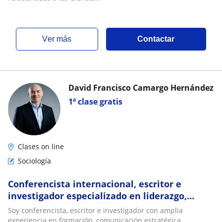
ver más
Contactar
David Francisco Camargo Hernández
1ª clase gratis
Clases on line
Sociología
Conferencista internacional, escritor e
investigador especializado en liderazgo,
comunicación y desarrollo humano
Soy conferencista, escritor e investigador con amplia
experiencia en formación, comunicación estratégica,