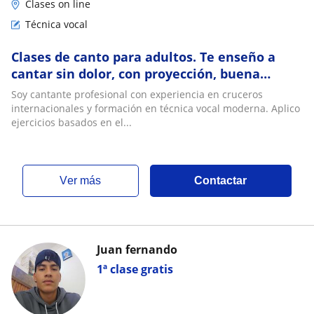
Clases on line
Técnica vocal
Clases de canto para adultos. Te enseño a
cantar sin dolor, con proyección, buena
respiración y técnica profesional
Soy cantante profesional con experiencia en cruceros
internacionales y formación en técnica vocal moderna. Aplico
ejercicios basados en el...
ver más
Contactar
Juan fernando
1ª clase gratis