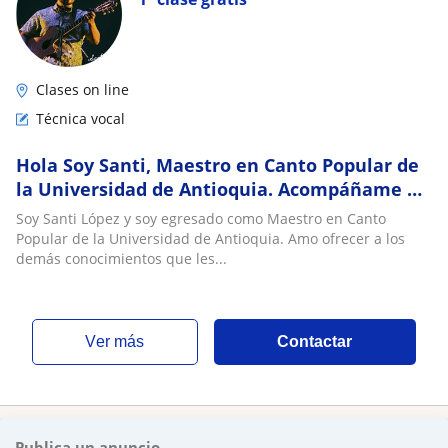
Clases on line
Técnica vocal
Hola Soy Santi, Maestro en Canto Popular de
la Universidad de Antioquia. Acompáñame a
diseñar clases de canto a tu medida
Soy Santi López y soy egresado como Maestro en Canto
Popular de la Universidad de Antioquia. Amo ofrecer a los
demás conocimientos que les...
ver más
Contactar
Publica un anuncio