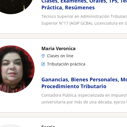
Clases, Exámenes, Orales, TPs, Te
Práctica, Resúmenes
Técnico Superior en Administración Tributari
Superior N°17 (AGIP GCBA). Licenciatura en G
Maria Veronica
Clases on line
Tributación práctica
Ganancias, Bienes Personales, M
Procedimiento Tributario
Contadora Pública, especializada en Impuest
universitaria por más de una década, ejerzo l