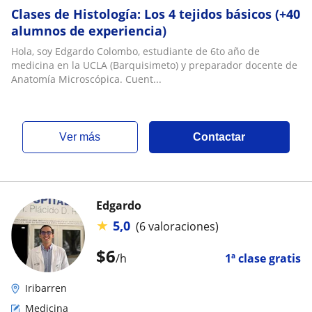
Clases de Histología: Los 4 tejidos básicos (+40
alumnos de experiencia)
Hola, soy Edgardo Colombo, estudiante de 6to año de
medicina en la UCLA (Barquisimeto) y preparador docente de
Anatomía Microscópica. Cuent...
ver más
Contactar
Edgardo
★
5,0
(6 valoraciones)
$
6
/h
1ª clase gratis
Iribarren
Medicina