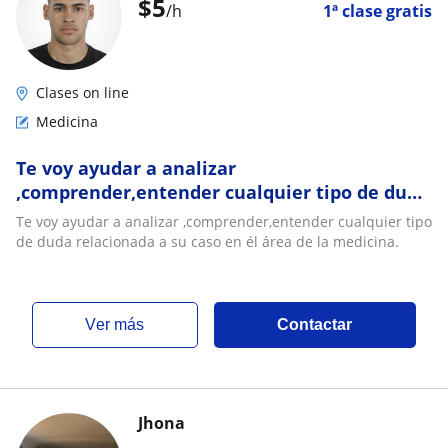
$
5
/h
1ª clase gratis
Clases on line
Medicina
Te voy ayudar a analizar
,comprender,entender cualquier tipo de duda
relacionada a su caso en él área de la
Te voy ayudar a analizar ,comprender,entender cualquier tipo
medicina
de duda relacionada a su caso en él área de la medicina.
ver más
Contactar
Jhona