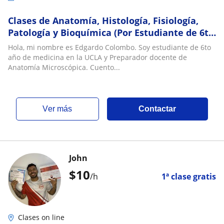
Clases de Anatomía, Histología, Fisiología,
Patología y Bioquímica (Por Estudiante de 6to
Año)
Hola, mi nombre es Edgardo Colombo. Soy estudiante de 6to
año de medicina en la UCLA y Preparador docente de
Anatomía Microscópica. Cuento...
ver más
Contactar
John
$
10
/h
1ª clase gratis
Clases on line