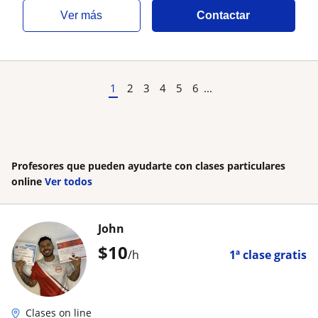
ver más
Contactar
1
2
3
4
5
6
...
Profesores que pueden ayudarte con clases particulares
online
Ver todos
John
$
10
/h
1ª clase gratis
Clases on line