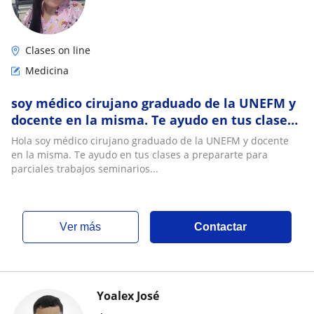
Clases on line
Medicina
soy médico cirujano graduado de la UNEFM y
docente en la misma. Te ayudo en tus clases
a prepararte para parciales trabajos
Hola soy médico cirujano graduado de la UNEFM y docente
seminarios proyectos en todas las materias
en la misma. Te ayudo en tus clases a prepararte para
de tu carrera. Mis Clases son 100% dinámicas
parciales trabajos seminarios...
y todas tus dudas serán despejadas no te ar
ver más
Contactar
Yoalex José