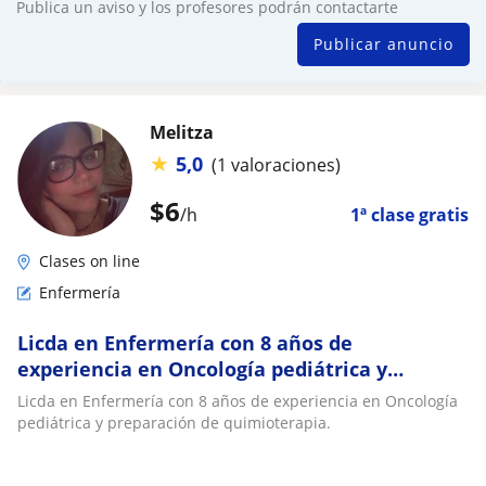
Publica un aviso y los profesores podrán contactarte
Publicar anuncio
Melitza
★
5,0
(1 valoraciones)
$
6
/h
1ª clase gratis
Clases on line
Enfermería
Licda en Enfermería con 8 años de
experiencia en Oncología pediátrica y
preparación de quimioterapia
Licda en Enfermería con 8 años de experiencia en Oncología
pediátrica y preparación de quimioterapia.