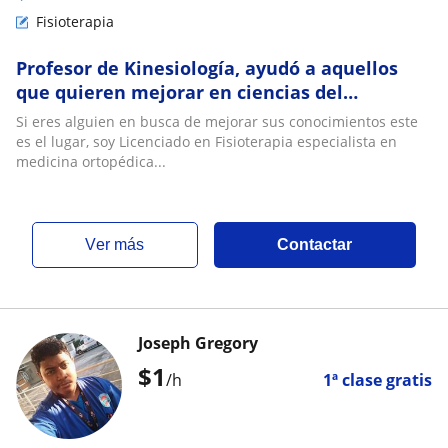
Fisioterapia
Profesor de Kinesiología, ayudó a aquellos
que quieren mejorar en ciencias del
movimiento
Si eres alguien en busca de mejorar sus conocimientos este
es el lugar, soy Licenciado en Fisioterapia especialista en
medicina ortopédica...
ver más
Contactar
Joseph Gregory
$
1
/h
1ª clase gratis