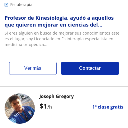
Fisioterapia
Profesor de Kinesiología, ayudó a aquellos
que quieren mejorar en ciencias del
movimiento
Si eres alguien en busca de mejorar sus conocimientos este
es el lugar, soy Licenciado en Fisioterapia especialista en
medicina ortopédica...
ver más
Contactar
Joseph Gregory
$
1
/h
1ª clase gratis