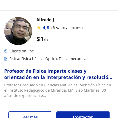
Alfredo J
★
4,8
(6 valoraciones)
$
1
/h
Clases on line
Física: Física básica, Óptica, Física mecánica
Profesor de Fisica imparte clases y
orientación en la interpretación y resolución
de problemas propuestos de Física
Profesor Graduado en Ciencias Naturales. Mención Física en
el Instituto Pedagógico de Miranda. J.M. Siso Martínez. 30
años de experiencia e...
ver más
Contactar