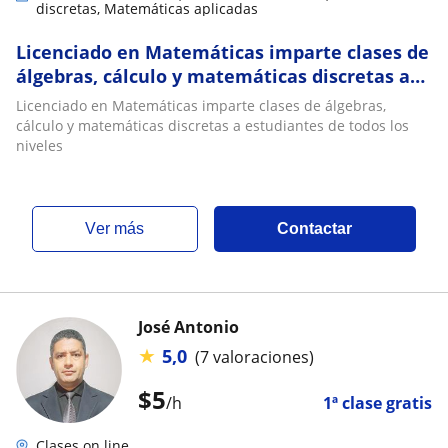
discretas, Matemáticas aplicadas
Licenciado en Matemáticas imparte clases de
álgebras, cálculo y matemáticas discretas a
estudiantes de todos los niveles
Licenciado en Matemáticas imparte clases de álgebras,
cálculo y matemáticas discretas a estudiantes de todos los
niveles
ver más
Contactar
José Antonio
★
5,0
(7 valoraciones)
$
5
/h
1ª clase gratis
Clases on line