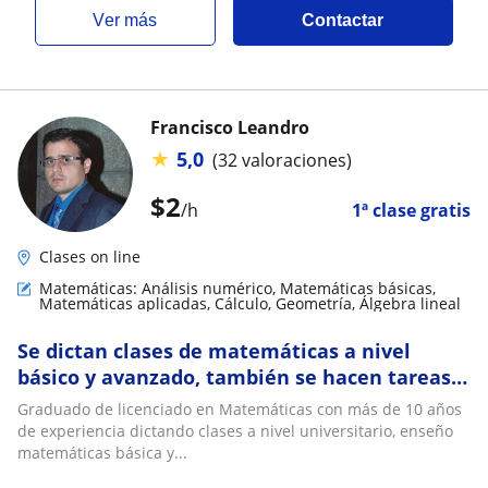
ver más
Contactar
Francisco Leandro
★
5,0
(32 valoraciones)
$
2
/h
1ª clase gratis
Clases on line
Matemáticas: Análisis numérico, Matemáticas básicas,
Matemáticas aplicadas, Cálculo, Geometría, Álgebra lineal
Se dictan clases de matemáticas a nivel
básico y avanzado, también se hacen tareas y
trabajos, uso de software MATLAB y Octave
Graduado de licenciado en Matemáticas con más de 10 años
de experiencia dictando clases a nivel universitario, enseño
matemáticas básica y...