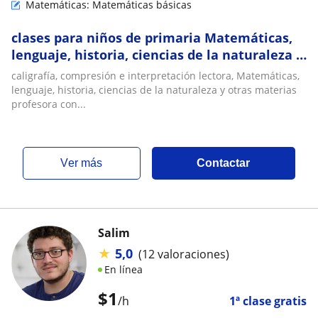
Matemáticas: Matemáticas básicas
clases para niños de primaria Matemáticas,
lenguaje, historia, ciencias de la naturaleza y
otras materias
caligrafía, compresión e interpretación lectora, Matemáticas,
lenguaje, historia, ciencias de la naturaleza y otras materias
profesora con...
ver más
Contactar
Salim
★
5,0
(12 valoraciones)
En línea
$
1
/h
1ª clase gratis