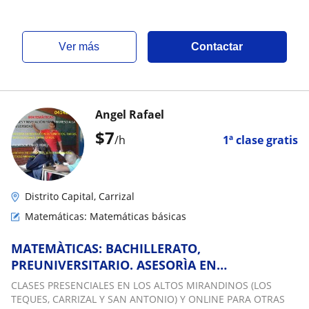
ver más
Contactar
Angel Rafael
$
7
/h
1ª clase gratis
Distrito Capital, Carrizal
Matemáticas: Matemáticas básicas
MATEMÀTICAS: BACHILLERATO,
PREUNIVERSITARIO. ASESORÌA EN
RESOLUCIÒN DE EJERCICIOS, TRABAJOS,
CLASES PRESENCIALES EN LOS ALTOS MIRANDINOS (LOS
INVESTIGACIONES
TEQUES, CARRIZAL Y SAN ANTONIO) Y ONLINE PARA OTRAS