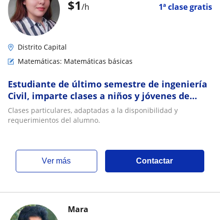
$
1
/h
1ª clase gratis
Distrito Capital
Matemáticas: Matemáticas básicas
Estudiante de último semestre de ingeniería
Civil, imparte clases a niños y jóvenes de
todas las edades
Clases particulares, adaptadas a la disponibilidad y
requerimientos del alumno.
ver más
Contactar
Mara