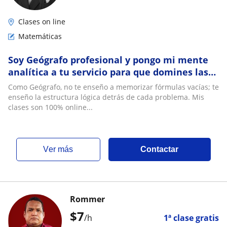
Clases on line
Matemáticas
Soy Geógrafo profesional y pongo mi mente
analítica a tu servicio para que domines las
ciencias exactas de forma inteligente
Como Geógrafo, no te enseño a memorizar fórmulas vacías; te
enseño la estructura lógica detrás de cada problema. Mis
clases son 100% online...
ver más
Contactar
Rommer
$
7
/h
1ª clase gratis