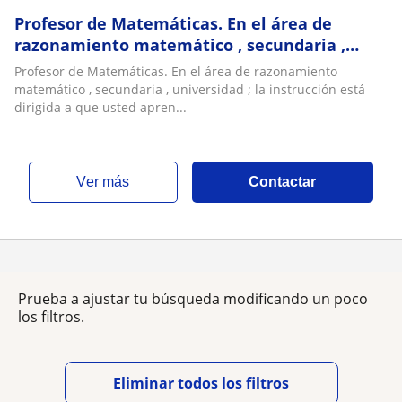
Profesor de Matemáticas. En el área de
razonamiento matemático , secundaria ,
universidad ; la instrucción está dirigida a
Profesor de Matemáticas. En el área de razonamiento
que usted aprenda a estudiar solo , capaz de
matemático , secundaria , universidad ; la instrucción está
desarrollar hábitos tendentes a dirigir sus
dirigida a que usted apren...
estudios en forma independiente , el aprend
ver más
Contactar
Prueba a ajustar tu búsqueda modificando un poco
los filtros.
Eliminar todos los filtros