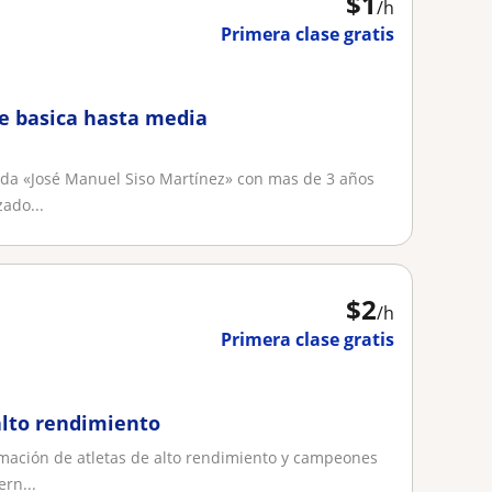
$
1
/h
Primera clase gratis
de basica hasta media
nda «José Manuel Siso Martínez» con mas de 3 años
ado...
$
2
/h
Primera clase gratis
alto rendimiento
mación de atletas de alto rendimiento y campeones
rn...