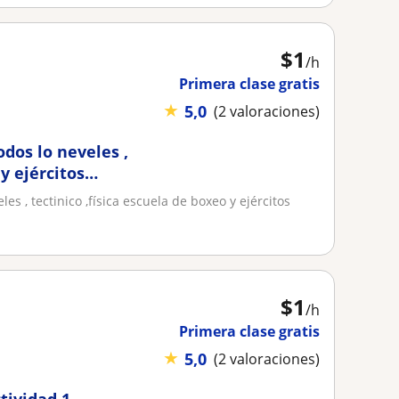
$
1
/h
Primera clase gratis
★
5,0
(2 valoraciones)
dos lo neveles ,
 y ejércitos
es y sexo con
s , tectinico ,física escuela de boxeo y ejércitos
rgentina ciudad de
$
1
/h
Primera clase gratis
★
5,0
(2 valoraciones)