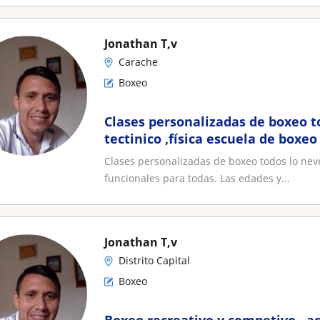
Jonathan T,v
Carache
Boxeo
Clases personalizadas de boxeo to
tectinico ,física escuela de boxeo
funcionales para todas. Las edad
Clases personalizadas de boxeo todos lo nevele
esperiencia como strensdor en a
funcionales para todas. Las edades y...
buenos aires
Jonathan T,v
Distrito Capital
Boxeo