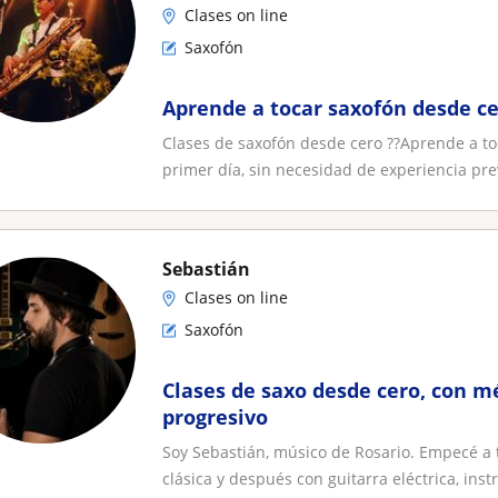
Clases on line
Saxofón
Aprende a tocar saxofón desde ce
Clases de saxofón desde cero ??Aprende a to
primer día, sin necesidad de experiencia prev
Sebastián
Clases on line
Saxofón
Clases de saxo desde cero, con m
progresivo
Soy Sebastián, músico de Rosario. Empecé a t
clásica y después con guitarra eléctrica, instr.