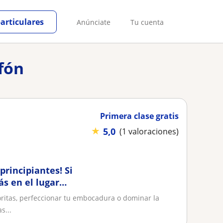
particulares
Anúnciate
Tu cuenta
fón
Primera clase gratis
★
5,0
(1 valoraciones)
principiantes! Si
s en el lugar
oritas, perfeccionar tu embocadura o dominar la
s...