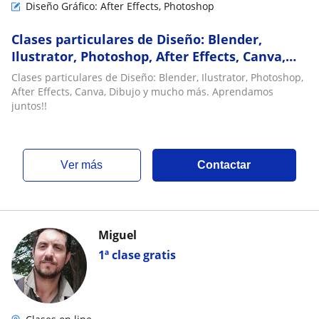
Diseño Gráfico: After Effects, Photoshop
Clases particulares de Diseño: Blender,
Ilustrator, Photoshop, After Effects, Canva,
Dibujo y mucho más. Aprendamos juntos
Clases particulares de Diseño: Blender, Ilustrator, Photoshop,
After Effects, Canva, Dibujo y mucho más. Aprendamos
juntos!!
ver más
Contactar
Miguel
1ª clase gratis