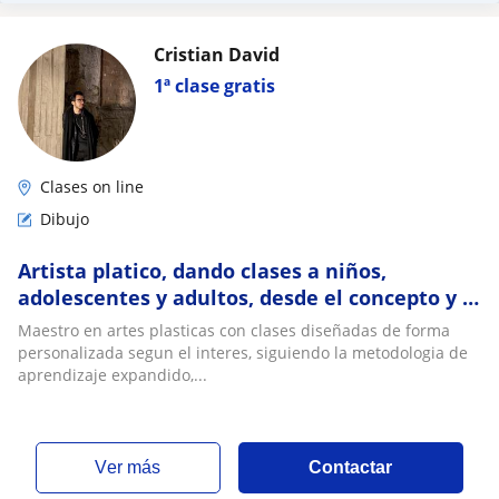
Cristian David
1ª clase gratis
Clases on line
Dibujo
Artista platico, dando clases a niños,
adolescentes y adultos, desde el concepto y la
tecnica
Maestro en artes plasticas con clases diseñadas de forma
personalizada segun el interes, siguiendo la metodologia de
aprendizaje expandido,...
ver más
Contactar