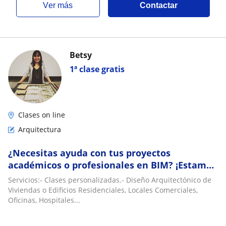
ver más
Contactar
Betsy
1ª clase gratis
Clases on line
Arquitectura
¿Necesitas ayuda con tus proyectos
académicos o profesionales en BIM? ¡Estamos
aquí para ayudarte! Ofrecemos servicios de
Servicios:- Clases personalizadas.- Diseño Arquitectónico de
diseño y
Viviendas o Edificios Residenciales, Locales Comerciales,
Oficinas, Hospitales...