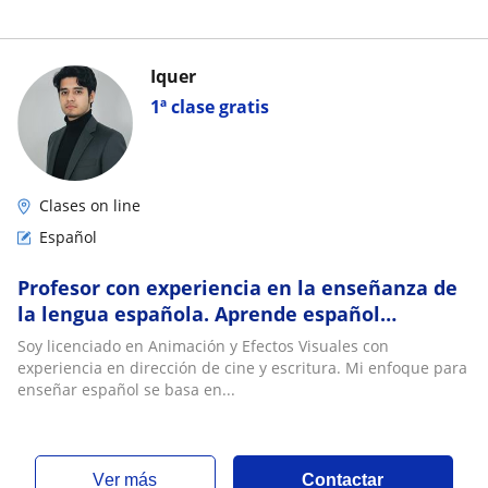
Iquer
1ª clase gratis
Clases on line
Español
Profesor con experiencia en la enseñanza de
la lengua española. Aprende español
dinámico con un experto en narrativa y
Soy licenciado en Animación y Efectos Visuales con
producción audiovisual
experiencia en dirección de cine y escritura. Mi enfoque para
enseñar español se basa en...
ver más
Contactar