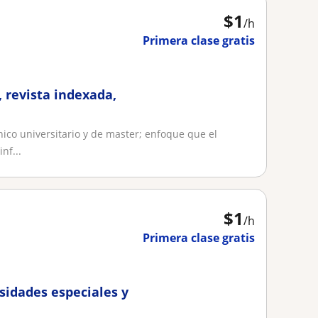
$
1
/h
Primera clase gratis
 revista indexada,
nico universitario y de master; enfoque que el
nf...
$
1
/h
Primera clase gratis
sidades especiales y