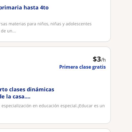
primaria hasta 4to
rsas materias para niños, niñas y adolescentes
de un...
$
3
/h
Primera clase gratis
rto clases dinámicas
e la casa.
n especialización en educación especial.¡Educar es un